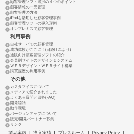
顧客管理ソフト選択の４つのポイント
顧客情報の一元管理
顧客管理の方法
iPadを活用した顧客管理事例
顧客管理ソフトの導入形態
オンプレミスで顧客管理
利用事例
自社サーバでの顧客管理
成功体験がここに！(日経IT21より)
通販向け顧客管理ソフトの紹介
会員制サイトのデザイン＆システム
ＷＥＢデザイン・ＷＥＢサイト構築
購買履歴の利用事例
その他
カスタマイズについて
メディアで紹介されました
よくある質問と回答(FAQ)
開発秘話
動作環境
バージョンアップについて
販売/開発パートナー募集
リンク
製品案内
｜
導入実績
｜
プレスルーム
｜
Privacy Policy
｜